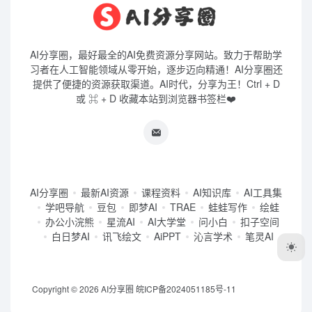
AI分享圈，最好最全的AI免费资源分享网站。致力于帮助学
习者在人工智能领域从零开始，逐步迈向精通！AI分享圈还
提供了便捷的资源获取渠道。AI时代，分享为王！Ctrl + D
或 ⌘ + D 收藏本站到浏览器书签栏❤️
AI分享圈
最新AI资源
课程资料
AI知识库
AI工具集
学吧导航
豆包
即梦AI
TRAE
蛙蛙写作
绘蛙
办公小浣熊
星流AI
AI大学堂
问小白
扣子空间
白日梦AI
讯飞绘文
AiPPT
沁言学术
笔灵AI
Copyright © 2026
AI分享圈
皖ICP备2024051185号-11