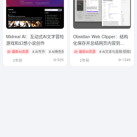
Midreal AI：互动式AI文字冒险
Obsidian Web Clipper：结构
游戏和幻想小说创作
化保存并总结网页内容到
Obsidian笔记
最新AI资源
# AI写作
# AI角色扮演
最新AI资源
# AI文本与音频/视频总
92K
134K
2年前
2年前