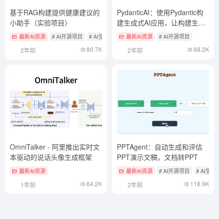
基于RAG构建提供健康建议的
PydanticAI：使用Pydantic构
小助手（实验项目）
建生成式AI应用，让构建生产
级AI应用更加简单
最新AI资源
# AI开源项目
# AI生活效率助手
最新AI资源
# AI开源项目
80.7K
88.2K
2年前
2年前
OmniTalker - 阿里推出实时文
PPTAgent：自动生成和评估
本驱动的说话头像生成框架
PPT演示文稿，文档转PPT
最新AI资源
最新AI资源
# AI开源项目
# AI生成
64.2K
118.9K
1年前
2年前