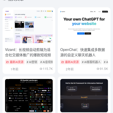
Vizard：长视频自动剪辑为适
OpenChat：快速集成多数据
合社交媒体推广的爆款短视频
源的自定义聊天机器人
最新AI资源
# AI营销
# AI音视频编辑
最新AI资源
# AI客服机器人
# AI
115.7K
91.5K
1年前
2年前