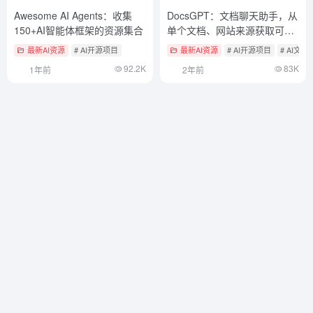
Awesome AI Agents：收集
DocsGPT：文档聊天助手，从
150+AI智能体框架的资源集合
单个文档、网站来源获取可靠
的答案，支持本地部署
最新AI资源
# AI开源项目
最新AI资源
# AI开源项目
# AI文
92.2K
83K
1年前
2年前