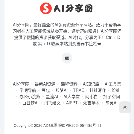
AI分享圈，最好最全的AI免费资源分享网站。致力于帮助学
习者在人工智能领域从零开始，逐步迈向精通！AI分享圈还
提供了便捷的资源获取渠道。AI时代，分享为王！Ctrl + D
或 ⌘ + D 收藏本站到浏览器书签栏❤️
AI分享圈
最新AI资源
课程资料
AI知识库
AI工具集
学吧导航
豆包
即梦AI
TRAE
蛙蛙写作
绘蛙
办公小浣熊
星流AI
AI大学堂
问小白
扣子空间
白日梦AI
讯飞绘文
AiPPT
沁言学术
笔灵AI
Copyright © 2026
AI分享圈
皖ICP备2024051185号-11