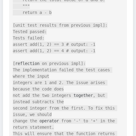
    """

    return a - b

[unit test results from previous impl]:

Tested passed:

Tests failed:

assert add(1, 2) == 3 # output: -1

assert add(1, 2) == 4 # output: -1

[
reflection
 on previous impl]:

The implementation failed the test cases 
where the input

integers are 1 and 2. The issue arises 
because the code does

not add the two integers 
together
, but 
instead subtracts the

second integer from the first. To fix this 
issue, we should

change the 
operator
 from '-' to '+' in the 
return statement.

This will ensure that the function returns 