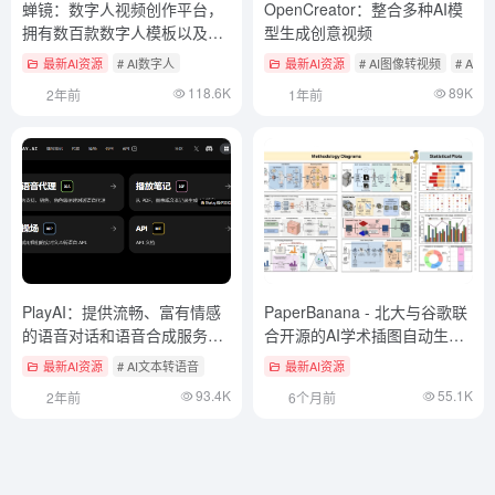
蝉镜：数字人视频创作平台，
OpenCreator：整合多种AI模
拥有数百款数字人模板以及克
型生成创意视频
隆专属数字人形象（付费）
最新AI资源
# AI数字人
最新AI资源
# AI图像转视频
# AI
118.6K
89K
2年前
1年前
PlayAI：提供流畅、富有情感
PaperBanana - 北大与谷歌联
的语音对话和语音合成服务
合开源的AI学术插图自动生成
（英文）
框架
最新AI资源
# AI文本转语音
最新AI资源
93.4K
55.1K
2年前
6个月前