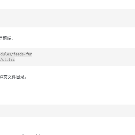
建前端：
dules/feeds-fun

静态文件目录。