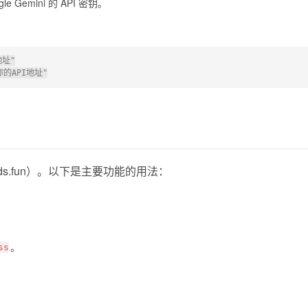
gle
Gemini
的 API 密钥。
址"

s.fun）。以下是主要功能的用法：
。
ss