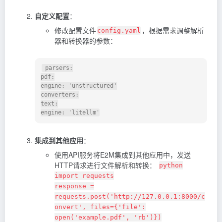
自定义配置
：
修改配置文件
，根据需求调整解析
config.yaml
器和转换器的参数：
 parsers:

pdf:

engine: 'unstructured'

converters:

text:

集成到其他应用
：
使用API服务将E2M集成到其他应用中，发送
HTTP请求进行文件解析和转换：
python
import requests
response =
requests.post('http://127.0.0.1:8000/c
onvert', files={'file':
open('example.pdf', 'rb')})