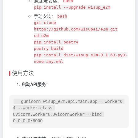
通过pip安装：
bash
pip install --upgrade wisup_e2m
手动安装：
bash
git clone
https://github.com/wisupai/e2m.git
cd e2m
pip install poetry
poetry build
pip install dist/wisup_e2m-0.1.63-py3-
none-any.whl
使用方法
启动API服务
：
   gunicorn wisup_e2m.api.main:app --workers 
4 --worker-class 
uvicorn.workers.UvicornWorker --bind 