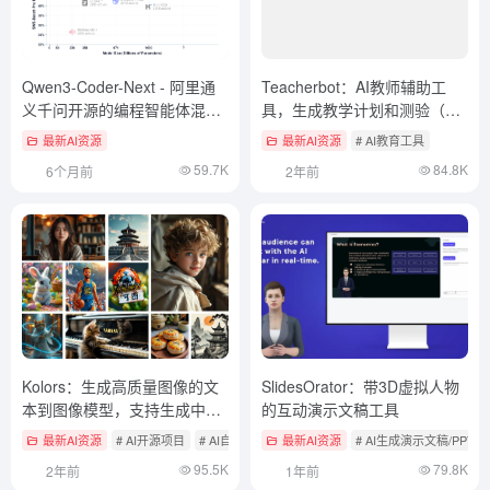
Qwen3-Coder-Next - 阿里通
Teacherbot：AI教师辅助工
义千问开源的编程智能体混合
具，生成教学计划和测验（付
模型
费）
最新AI资源
最新AI资源
# AI教育工具
59.7K
84.8K
6个月前
2年前
Kolors：生成高质量图像的文
SlidesOrator：带3D虚拟人物
本到图像模型，支持生成中文
的互动演示文稿工具
海报
最新AI资源
# AI开源项目
# AI自部署图像生成工具
最新AI资源
# AI生成演示文稿/PPT
95.5K
79.8K
2年前
1年前