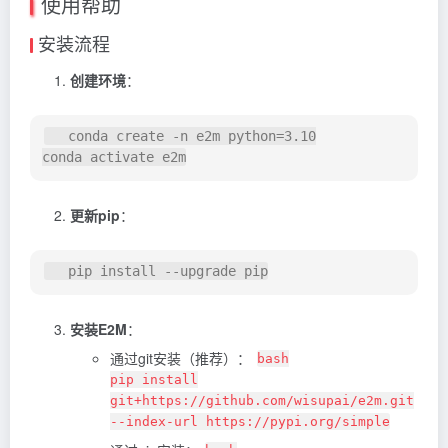
使用帮助
安装流程
创建环境
：
   conda create -n e2m python=3.10

更新pip
：
安装E2M
：
通过git安装（推荐）：
bash
pip install
git+https://github.com/wisupai/e2m.git
--index-url https://pypi.org/simple