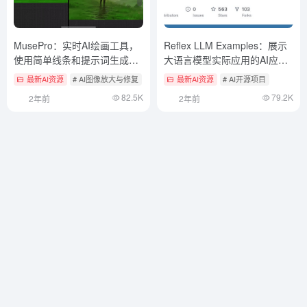
MusePro：实时AI绘画工具，
Reflex LLM Examples：展示
使用简单线条和提示词生成图
大语言模型实际应用的AI应用
像
集合
最新AI资源
# AI图像放大与修复
# AI涂鸦生成绘画
最新AI资源
# AI自部署图像生成工具
# AI开源项目
82.5K
79.2K
2年前
2年前