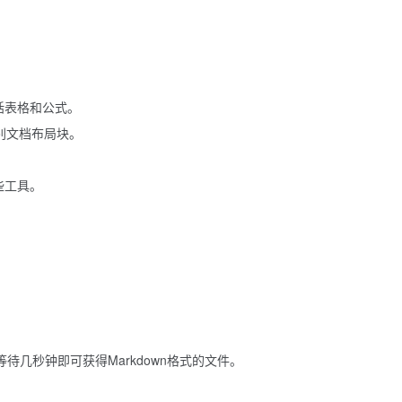
包括表格和公式。
识别文档布局块。
些工具。
，等待几秒钟即可获得Markdown格式的文件。
。