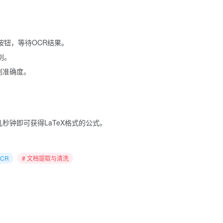
按钮，等待OCR结果。
别。
别准确度。
秒钟即可获得LaTeX格式的公式。
OCR
# 文档提取与清洗