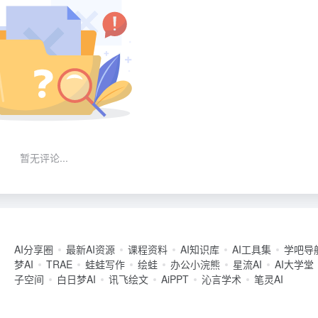
暂无评论...
AI分享圈
最新AI资源
课程资料
AI知识库
AI工具集
学吧导
梦AI
TRAE
蛙蛙写作
绘蛙
办公小浣熊
星流AI
AI大学堂
子空间
白日梦AI
讯飞绘文
AiPPT
沁言学术
笔灵AI