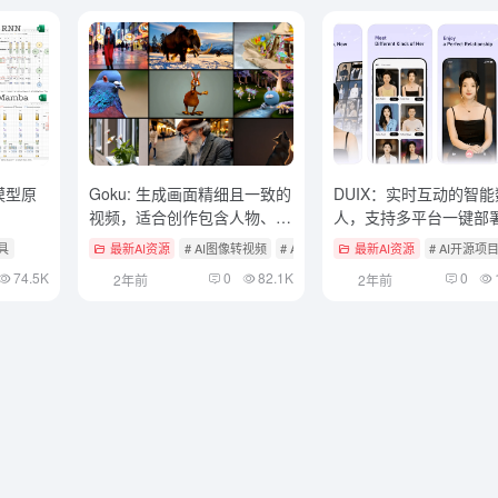
模型原
Goku: 生成画面精细且一致的
DUIX：实时互动的智
视频，适合创作包含人物、物
人，支持多平台一键部
体细节的广告视频
工具
最新AI资源
# AI图像转视频
# AI开源项目
最新AI资源
# AI文本转视频
# AI开源项
74.5K
0
82.1K
0
2年前
2年前