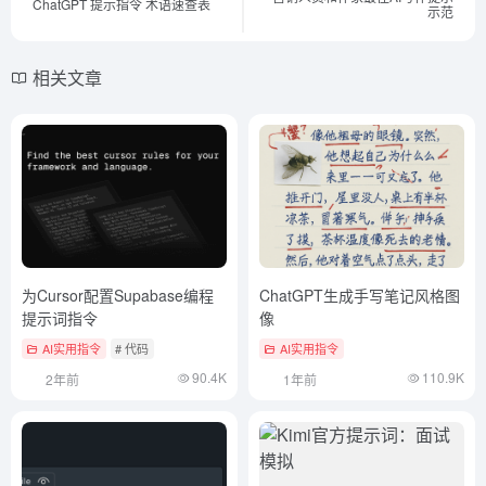
ChatGPT 提示指令 术语速查表
示范
相关文章
为Cursor配置Supabase编程
ChatGPT生成手写笔记风格图
提示词指令
像
AI实用指令
# 代码
AI实用指令
90.4K
110.9K
2年前
1年前