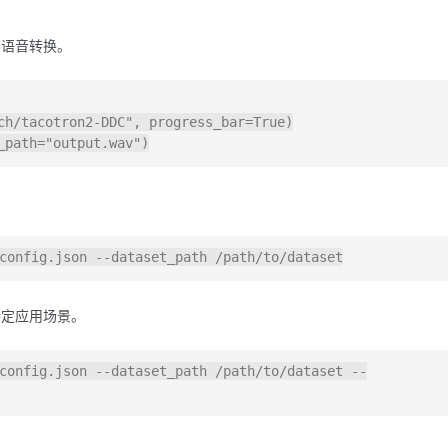
语音转换。
ch/tacotron2-DDC"
, progress_bar=
True
)

_path=
"output.wav"
。
定应用场景。
config.json --dataset_path /path/to/dataset --