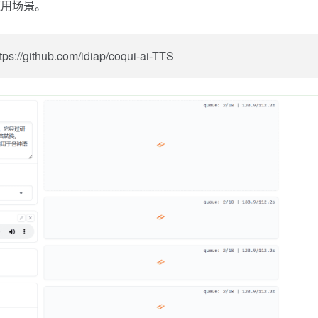
应用场景。
ub.com/idiap/coqui-ai-TTS