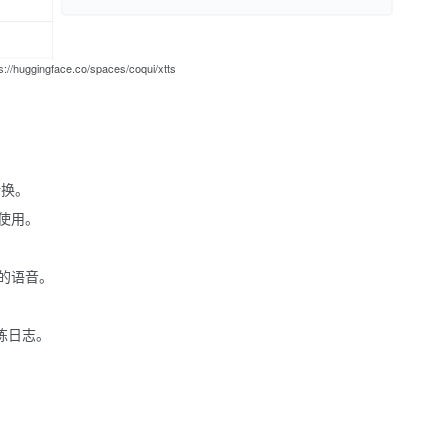
//huggingface.co/spaces/coqui/xtts
转换。
使用。
的语音。
训练日志。