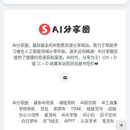
AI分享圈，最好最全的AI免费资源分享网站。致力于帮助学
习者在人工智能领域从零开始，逐步迈向精通！AI分享圈还
提供了便捷的资源获取渠道。AI时代，分享为王！Ctrl + D
或 ⌘ + D 收藏本站到浏览器书签栏❤️
AI分享圈
最新AI资源
课程资料
AI知识库
AI工具集
学吧导航
豆包
即梦AI
TRAE
蛙蛙写作
绘蛙
办公小浣熊
星流AI
AI大学堂
问小白
扣子空间
白日梦AI
讯飞绘文
AiPPT
沁言学术
笔灵AI