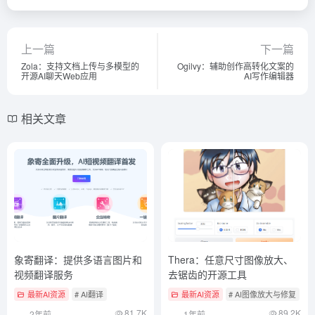
上一篇
下一篇
Zola：支持文档上传与多模型的
Ogilvy：辅助创作高转化文案的
开源AI聊天Web应用
AI写作编辑器
相关文章
象寄翻译：提供多语言图片和
Thera：任意尺寸图像放大、
视频翻译服务
去锯齿的开源工具
最新AI资源
# AI翻译
最新AI资源
# AI图像放大与修复
#
81.7K
89.2K
2年前
1年前