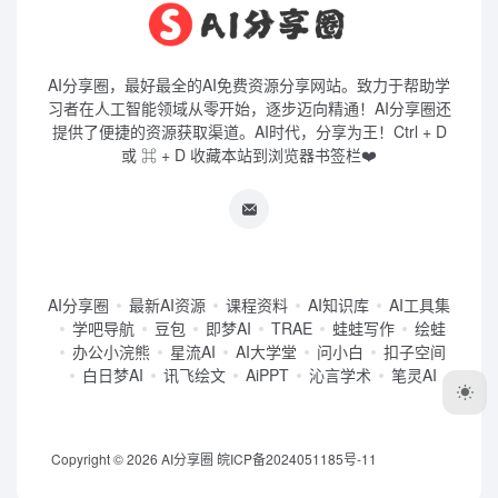
AI分享圈，最好最全的AI免费资源分享网站。致力于帮助学
习者在人工智能领域从零开始，逐步迈向精通！AI分享圈还
提供了便捷的资源获取渠道。AI时代，分享为王！Ctrl + D
或 ⌘ + D 收藏本站到浏览器书签栏❤️
AI分享圈
最新AI资源
课程资料
AI知识库
AI工具集
学吧导航
豆包
即梦AI
TRAE
蛙蛙写作
绘蛙
办公小浣熊
星流AI
AI大学堂
问小白
扣子空间
白日梦AI
讯飞绘文
AiPPT
沁言学术
笔灵AI
Copyright © 2026
AI分享圈
皖ICP备2024051185号-11