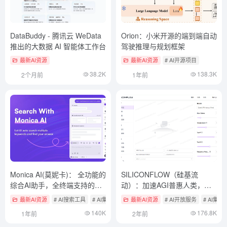
DataBuddy - 腾讯云 WeData
Orion：小米开源的端到端自动
推出的大数据 AI 智能体工作台
驾驶推理与规划框架
最新AI资源
最新AI资源
# AI开源项目
38.2K
138.3K
2个月前
1年前
Monica AI(莫妮卡)： 全功能的
SILICONFLOW（硅基流
综合AI助手，全终端支持的AI
动）：加速AGI普惠人类，集
助手
成免费大模型接口
最新AI资源
# AI搜索工具
# AI集成多模型对话平台
最新AI资源
# 浏览器AI助手
# AI开放服务
# AI集
140K
176.8K
1年前
2年前