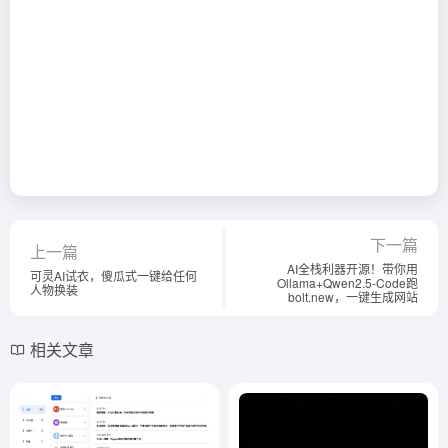
下一篇
上一篇
AI全栈利器开源！带你用
可灵AI试衣，傻瓜式一键给任何
Ollama+Qwen2.5-Code跑
人物换装
bolt.new，一键生成网站
相关文章