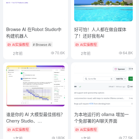
Browse AI 在Robot Studio中
好可怕！人人都在做自媒体
构建机器人
了！还好我有AI
AI实操教程
# Browse AI
AI实操教程
70.6K
64.8K
2年前
2年前
谁是你的 AI 大模型最佳搭档？
为本地运行的 ollama 增加一
Cherry Studio、
个免部署的AI聊天界面
AnythingLLM、Chatbox 全方
AI实操教程
AI实操教程
位评测
180K
77.5K
1年前
1年前