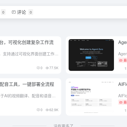
评论
0
0
创建平台，可视化创建复杂工作流
Ag
n8n 是强大的开源自动化工具，支持通过可视化界面创建工作流，连接各种应用程序和服务，实现任务自动化。n8n汇集了多种实用的工作流模板，涵盖从简单的数据处理到复杂的业务流程自动化。
最
0
77.5K
音视频翻译配音工具，一键部署全流程
AI
Klic Studio（原Krillin AI）是基于AI的视频翻译、配音和语音克隆工具，专为视频创作者和内容出海者设计。支持一键部署全流程，可将视频从下载到成品输出一键完成，适配抖音、小红书、B站...
最
0
62.9K
没有更多了