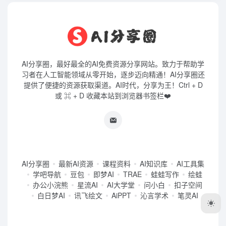
AI分享圈，最好最全的AI免费资源分享网站。致力于帮助学
习者在人工智能领域从零开始，逐步迈向精通！AI分享圈还
提供了便捷的资源获取渠道。AI时代，分享为王！Ctrl + D
或 ⌘ + D 收藏本站到浏览器书签栏❤️
AI分享圈
最新AI资源
课程资料
AI知识库
AI工具集
学吧导航
豆包
即梦AI
TRAE
蛙蛙写作
绘蛙
办公小浣熊
星流AI
AI大学堂
问小白
扣子空间
白日梦AI
讯飞绘文
AiPPT
沁言学术
笔灵AI