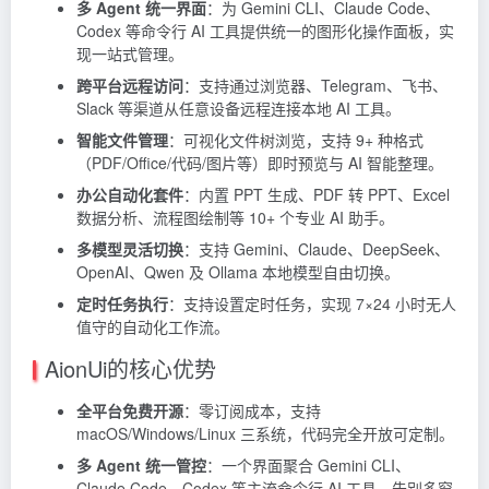
多 Agent 统一界面
：为
Gemini
CLI、Claude Code、
Codex 等命令行 AI 工具提供统一的图形化操作面板，实
现一站式管理。
跨平台远程访问
：支持通过浏览器、Telegram、飞书、
Slack 等渠道从任意设备远程连接本地 AI 工具。
智能文件管理
：可视化文件树浏览，支持 9+ 种格式
（PDF/Office/代码/图片等）即时预览与 AI 智能整理。
办公自动化套件
：内置 PPT 生成、PDF 转 PPT、Excel
数据分析、流程图绘制等 10+ 个专业 AI 助手。
多模型灵活切换
：支持 Gemini、Claude、DeepSeek、
OpenAI、Qwen 及
Ollama
本地模型自由切换。
定时任务执行
：支持设置定时任务，实现 7×24 小时无人
值守的自动化工作流。
AionUi的核心优势
全平台免费开源
：零订阅成本，支持
macOS/Windows/Linux 三系统，代码完全开放可定制。
多 Agent 统一管控
：一个界面聚合 Gemini CLI、
Claude Code、Codex 等主流命令行 AI 工具，告别多窗