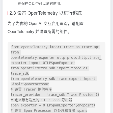
确保在会话中可以随时使用。
2.3 设置 OpenTelemetry 以进行追踪
为了为你的 OpenAI 交互启用追踪，请配置
OpenTelemetry 并设置所需的组件。
from opentelemetry import trace as trace_api

from 
opentelemetry.exporter.otlp.proto.http.trace_
exporter import OTLPSpanExporter

from opentelemetry.sdk import trace as 
trace_sdk

from opentelemetry.sdk.trace.export import 
SimpleSpanProcessor

# 设置 Tracer 提供程序

tracer_provider = trace_sdk.TracerProvider()

# 定义带有端点的 OTLP Span 导出器

span_exporter = OTLPSpanExporter(endpoint)

# 设置 Span Processor 以处理和导出 spans
