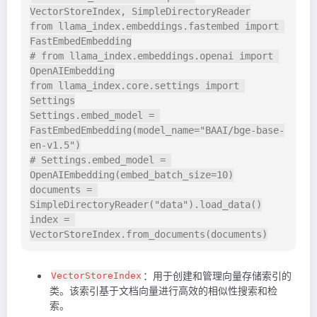
VectorStoreIndex, SimpleDirectoryReader

from llama_index.embeddings.fastembed import 
FastEmbedEmbedding

# from llama_index.embeddings.openai import 
OpenAIEmbedding

from llama_index.core.settings import 
Settings

Settings.embed_model = 
FastEmbedEmbedding(model_name="BAAI/bge-base-
en-v1.5")

# Settings.embed_model = 
OpenAIEmbedding(embed_batch_size=10)

documents = 
SimpleDirectoryReader("data").load_data()

index = 
：用于创建和管理向量存储索引的
VectorStoreIndex
类。该索引基于文档向量进行高效的相似性搜索和检
索。