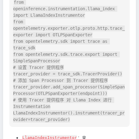
from 
openinference.instrumentation.llama_index 
import LlamaIndexInstrumentor

from 
opentelemetry.exporter.otlp.proto.http.trace_
exporter import OTLPSpanExporter

from opentelemetry.sdk import trace as 
trace_sdk

from opentelemetry.sdk.trace.export import 
SimpleSpanProcessor

# 设置 Tracer 提供程序

tracer_provider = trace_sdk.TracerProvider()

# 添加 Span Processor 到 Tracer 提供程序

tracer_provider.add_span_processor(SimpleSpan
Processor(OTLPSpanExporter(endpoint)))

# 使用 Tracer 提供程序 对 Llama Index 进行 
Instrumentation

LlamaIndexInstrumentor().instrument(tracer_pr
：来
LlamaIndexInstrumentor