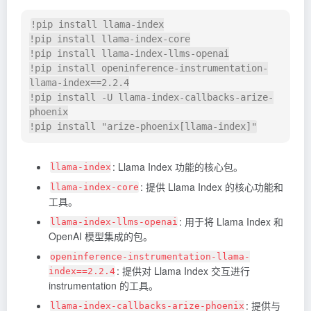
!pip install llama-index

!pip install llama-index-core

!pip install llama-index-llms-openai

!pip install openinference-instrumentation-
llama-index==2.2.4

!pip install -U llama-index-callbacks-arize-
phoenix

: Llama Index 功能的核心包。
llama-index
: 提供 Llama Index 的核心功能和
llama-index-core
工具。
: 用于将 Llama Index 和
llama-index-llms-openai
OpenAI 模型集成的包。
openinference-instrumentation-llama-
: 提供对 Llama Index 交互进行
index==2.2.4
instrumentation 的工具。
: 提供与
llama-index-callbacks-arize-phoenix