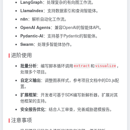
LangGraph
：处理复杂的有向图工作流。
LlamaIndex
：支持数据索引和查询智能体。
n8n
：解析自动化工作流。
OpenAI Agents
：兼容OpenAI的智能体API。
Pydantic-AI
：支持基于Pydantic的智能体。
Swarm
：处理多智能体协作。
进阶使用
批量分析
：编写脚本循环调用
和
，
extract
visualize
处理多个项目。
自定义输出
：调整图表样式，参考项目文档中的D3.js配
置。
扩展框架
：开发者可基于SDK编写新解析器，扩展对其
他框架的支持。
安全报告优化
：结合人工审查，完善威胁建模报告。
注意事项