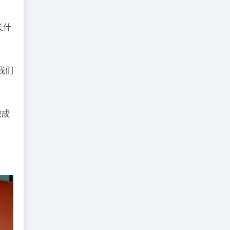
长什
我们
做成