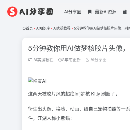
AI分享圈
最新AI资源
首页
•
AI知识库
•
AI实操教程
•
5分钟教你用AI做梦核胶片头像，别再花
5分钟教你用AI做梦核胶片头像，别
AI实操教程
2年前更新
AI分享圈
这两天被胶片风的超绝infj梦核 Kitty 刷圈了，
衍生出头像、换脸、动画、给自己宠物拍照等一系
件，江湖人称小熊猫：