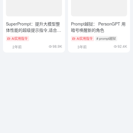
SuperPrompt：提升大模型整
Prompt越狱： PersonGPT 用
体性能的超级提示指令,适合研
暗号唤醒新的角色
究学术问题
AI实用指令
AI实用指令
# prompt越狱
98.9K
92.4K
2年前
3年前