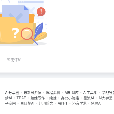
暂无评论...
AI分享圈
最新AI资源
课程资料
AI知识库
AI工具集
学吧导
梦AI
TRAE
蛙蛙写作
绘蛙
办公小浣熊
星流AI
AI大学堂
子空间
白日梦AI
讯飞绘文
AiPPT
沁言学术
笔灵AI