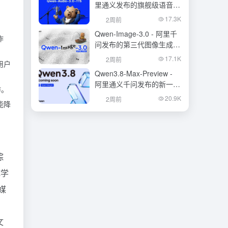
里通义发布的旗舰级语音合
成大模型
17.3K
2周前
。
Qwen-Image-3.0 - 阿里千
作
问发布的第三代图像生成基
础模型
17.1K
2周前
用户
Qwen3.8-Max-Preview -
阿里通义千问发布的新一代
作。
旗舰大模型
20.9K
2周前
能降
综
成学
媒
文