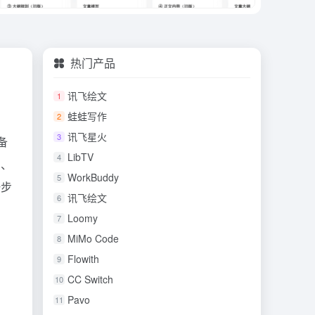
热门产品
讯飞绘文
1
蛙蛙写作
2
讯飞星火
3
备
LibTV
4
写、
WorkBuddy
5
一步
讯飞绘文
6
Loomy
7
MiMo Code
8
Flowith
9
CC Switch
10
Pavo
11