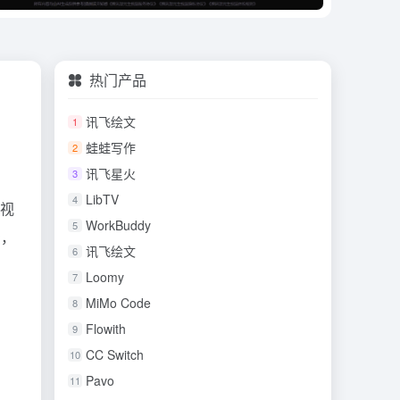
热门产品
讯飞绘文
1
蛙蛙写作
2
讯飞星火
3
LibTV
4
短视
WorkBuddy
5
场，
讯飞绘文
6
Loomy
7
MiMo Code
8
Flowith
9
CC Switch
10
Pavo
11