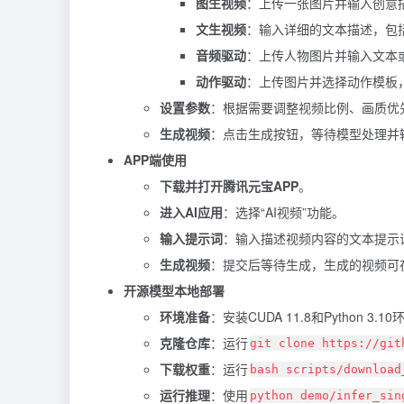
图生视频
：上传一张图片并输入创意描
文生视频
：输入详细的文本描述，包
音频驱动
：上传人物图片并输入文本
动作驱动
：上传图片并选择动作模板
设置参数
：根据需要调整视频比例、画质优
生成视频
：点击生成按钮，等待模型处理并
APP端使用
下载并打开腾讯元宝APP
。
进入AI应用
：选择“AI视频”功能。
输入提示词
：输入描述视频内容的文本提示
生成视频
：提交后等待生成，生成的视频可在
开源模型本地部署
环境准备
：安装CUDA 11.8和Python 3.1
克隆仓库
：运行
git clone https://git
下载权重
：运行
bash scripts/download
运行推理
：使用
python demo/infer_sin