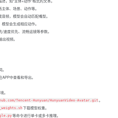
述，如“主体+动作”格式的文本。
括主体、场景、动作等。
或音频，模型会自动匹配嘴型。
，模型会生成相应动作。
先/速度优先、流畅运镜等参数。
输出视频。
词。
APP中查看和导出。
0环境。
。
hub.com/Tencent-Hunyuan/HunyuanVideo-Avatar.git
下载模型权重。
_weights.sh
等命令进行单卡或多卡推理。
gle.py