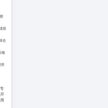
原
成视
体也
压缩
提供
需专
戏开
，用