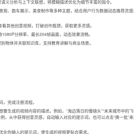
型，通过语义分析与上下文联想，将模糊描述优化为细节丰富的指令。
景观、跑车展示、美食制作等多种主题，结合用户行为数据动态推荐灵感
速查看其他创意视频，打破创作瓶颈，获取更多灵感。
1080P分辨率、最长204帧画面，动态效果流畅。
拍照识别物体并关联知识库，支持教育讲解与商业场景。
码，完成注册流程。
想要生成的视频内容的描述。例如，“海边落日的慢镜头”“未来城市中的飞
示例，从中获得创意灵感，自动输入对应的提示词，也可以点击“换一批”来
优化你输入的提示词，使生成的视频更贴合需求。