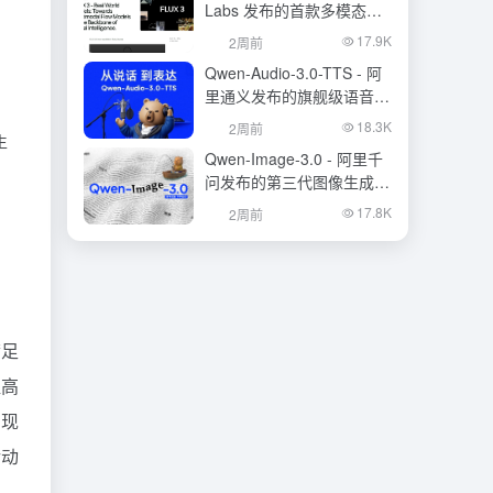
Labs 发布的首款多模态基
础模型
17.9K
2周前
Qwen-Audio-3.0-TTS - 阿
里通义发布的旗舰级语音合
成大模型
18.3K
2周前
生
Qwen-Image-3.0 - 阿里千
问发布的第三代图像生成基
础模型
17.8K
2周前
满足
提高
呈现
活动