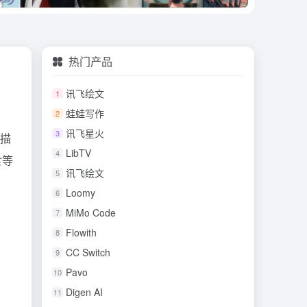
热门产品
讯飞绘文
1
蛙蛙写作
2
讯飞星火
3
频描
LibTV
4
食等
讯飞绘文
5
Loomy
6
MiMo Code
7
Flowith
8
CC Switch
9
Pavo
10
Digen AI
11