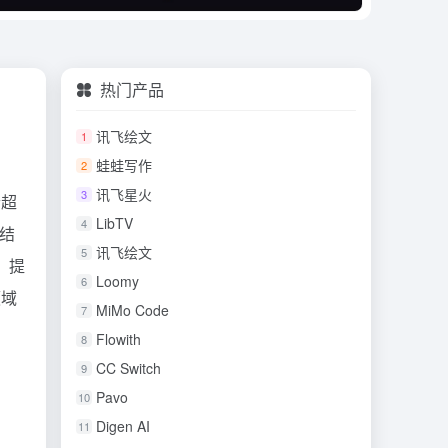
热门产品
讯飞绘文
1
蛙蛙写作
2
讯飞星火
3
个超
LibTV
4
，结
讯飞绘文
5
，提
Loomy
6
领域
MiMo Code
7
Flowith
8
CC Switch
9
Pavo
10
Digen AI
11