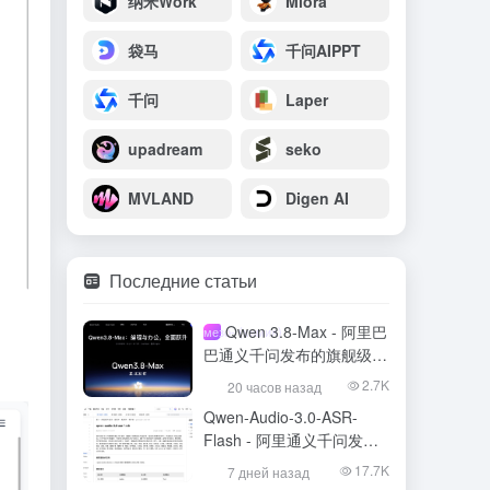
纳米Work
Miora
袋马
千问AIPPT
千问
Laper
upadream
seko
MVLAND
Digen AI
Последние статьи
Qwen 3.8-Max - 阿里巴
мезо- (химия)
巴通义千问发布的旗舰级大
模型
2.7K
20 часов назад
Qwen-Audio-3.0-ASR-
Flash - 阿里通义千问发布
的语音识别大模型
17.7K
7 дней назад