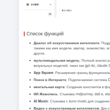
Список функций
Диалог об искусственном интеллекте
: Под
такими как имя модели, аватар, знакомство, а
другое.
мультимодальная модель
: Полный анализ 
визуальных моделей, таких как gpt-4o, claude-3
App Square
: Расширение границ функциональ
Поиск в Интернете
: Подключаемая система D
ментальная карта
: Создание конспектов в ф
ИИ Живопись
: Стыковка midjourney, dall-e, s
AI Music
: Стыковка с suno-music для создания
Видео с искусственным интеллектом
: Док-