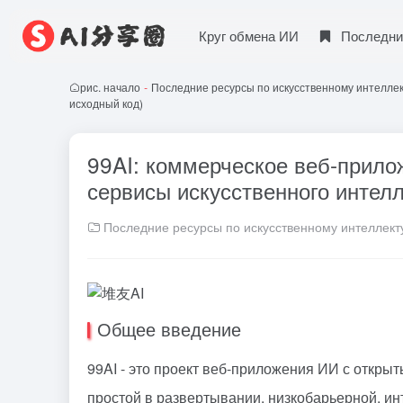
Круг обмена ИИ
Последни
рис. начало
-
Последние ресурсы по искусственному интелле
исходный код)
99AI: коммерческое веб-прил
сервисы искусственного интел
Последние ресурсы по искусственному интеллект
Общее введение
99AI - это проект веб-приложения ИИ с откры
простой в развертывании, низкобарьерной, и