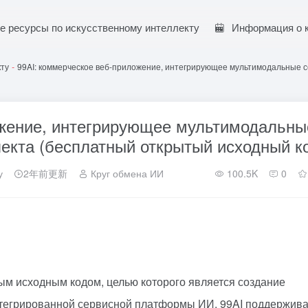
е ресурсы по искусственному интеллекту
Информация о 
кту
-
99AI: коммерческое веб-приложение, интегрирующее мультимодальные с
ожение, интегрирующее мультимодальны
лекта (бесплатный открытый исходный к
у
2年前更新
Круг обмена ИИ
100.5K
0
тым исходным кодом, целью которого является создание
нтегрированной сервисной платформы ИИ. 99AI поддержива