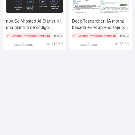
n8n Self-hosted AI Starter Kit:
DeepResearcher: IA motriz
una plantilla de código
basada en el aprendizaje por
abierto para crear
refuerzo para estudiar
Últimos recursos sobre IA
# AI Java Proyecto de código abierto
Últimos recursos sobre IA
# AI Java 
rápidamente un entorno local
problemas complejos
119.6K
78.9K
hace 2 años
hace 1 año
de IA