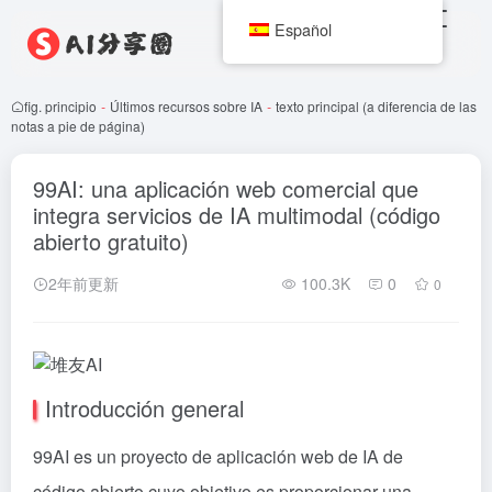
Español
fig. principio
-
Últimos recursos sobre IA
-
texto principal (a diferencia de las
notas a pie de página)
99AI: una aplicación web comercial que
integra servicios de IA multimodal (código
abierto gratuito)
2年前更新
100.3K
0
0
Introducción general
99AI es un proyecto de aplicación web de IA de
código abierto cuyo objetivo es proporcionar una