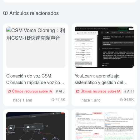
Artículos relacionados
Clonación de voz CSM:
YouLearn: aprendizaje
Clonación rápida de voz con
sistemático y gestión del
CSM-1B
conocimiento en documentos
Últimos recursos sobre IA
# AI Java Proyecto de código abierto
Últimos recursos sobre IA
# Clonación de 
# AI Herr
o vídeos
77.3K
94.9K
hace 1 año
hace 1 año