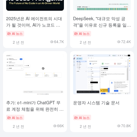
2025년은 AI 에이전트의 시대
DeepSeek, "대규모 악성 공
가 될 것이며, AI가 노코드 플
격"을 이유로 신규 등록을 일시
랫폼을 대체할까요?
적으로 제한하다
AI 뉴스
AI 뉴스
64.7K
72.4K
2 년 전
2 년 전
추가: o1-mini가 ChatGPT 무
운영자 시스템 기술 문서
료 계정 체험을 위해 완전히 개
방되었습니다!
AI 뉴스
AI 뉴스
66K
70.8K
2 년 전
2 년 전