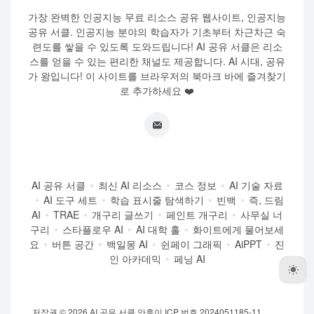
가장 완벽한 인공지능 무료 리소스 공유 웹사이트, 인공지능
공유 서클. 인공지능 분야의 학습자가 기초부터 차근차근 숙
련도를 쌓을 수 있도록 도와드립니다! AI 공유 서클은 리소
스를 얻을 수 있는 편리한 채널도 제공합니다. AI 시대, 공유
가 왕입니다! 이 사이트를 브라우저의 북마크 바에 즐겨찾기
로 추가하세요 ❤️
AI 공유 서클
최신 AI 리소스
코스 정보
AI 기술 자료
AI 도구 세트
학습 표시줄 탐색하기
빈백
즉, 드림
AI
TRAE
개구리 글쓰기
페인트 개구리
사무실 너
구리
스타플로우 AI
AI 대학 홀
화이트에게 물어보세
요
버튼 공간
백일몽 AI
쉰페이 그래픽
AiPPT
진
인 아카데믹
페닝 AI
저작권 © 2026
AI 공유 서클
안후이 ICP 번호 2024051185-11