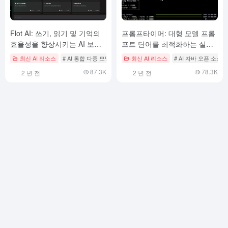
Flot AI: 쓰기, 읽기 및 기억의
프롬프타이머: 대형 모델 프롬
효율성을 향상시키는 AI 보조
프트 단어를 최적화하는 실험
도구이자 모든 인터페이스에
적인 라이브러리로, 프롬프트
최신 AI 리소스
# AI 통합 다중 모델 대화 플랫폼
최신 AI 리소스
# AI 자바 오픈 소스
서 선택한 콘텐츠를 불러오는
를 자동으로 최적화합니다.
87.3K
78.3K
2 년 전
2 년 전
도구입니다.