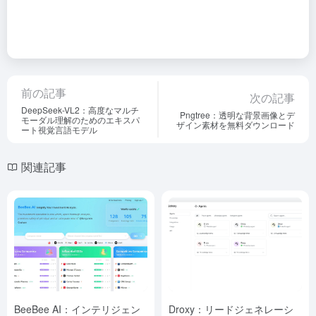
前の記事
次の記事
DeepSeek-VL2：高度なマルチ
Pngtree：透明な背景画像とデ
モーダル理解のためのエキスパ
ザイン素材を無料ダウンロード
ート視覚言語モデル
関連記事
BeeBee AI：インテリジェン
Droxy：リードジェネレーシ