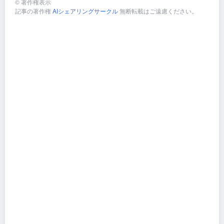
©
著作権表示
記事の著作権
AIシェアリングサークル
無断転載はご遠慮ください。