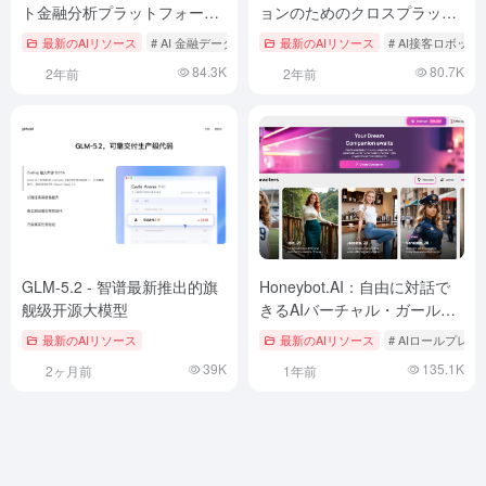
ト金融分析プラットフォー
ョンのためのクロスプラット
ム、米国株決算、会議、影響
フォームのインテリジェント
最新のAIリソース
# AI 金融データ分析
最新のAIリソース
# AI接客ロボット
分析
カスタマーサービスソリュー
84.3K
80.7K
2年前
2年前
ション
GLM-5.2 - 智谱最新推出的旗
Honeybot.AI：自由に対話で
舰级开源大模型
きるAIバーチャル・ガールフ
レンド
最新のAIリソース
最新のAIリソース
# AIロールプレイ
39K
135.1K
2ヶ月前
1年前