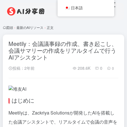
日本語
図頭
-
最新のAIリソース
-
正文
Meetily：会議議事録の作成、書き起こし、
会議サマリーの作成をリアルタイムで行う
AIアシスタント
投稿：2年前
208.6K
0
0
はじめに
Meetilyは、Zackriya Solutionsが開発したAIを搭載し
た会議アシスタントで、リアルタイムで会議の音声を