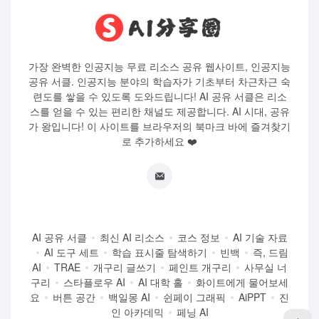
가장 완벽한 인공지능 무료 리소스 공유 웹사이트, 인공지능
공유 서클. 인공지능 분야의 학습자가 기초부터 차근차근 숙
련도를 쌓을 수 있도록 도와드립니다! AI 공유 서클은 리소
스를 얻을 수 있는 편리한 채널도 제공합니다. AI 시대, 공유
가 왕입니다! 이 사이트를 브라우저의 북마크 바에 즐겨찾기
로 추가하세요 ❤️
AI 공유 서클
최신 AI 리소스
코스 정보
AI 기술 자료
AI 도구 세트
학습 표시줄 탐색하기
빈백
즉, 드림
AI
TRAE
개구리 글쓰기
페인트 개구리
사무실 너
구리
스타플로우 AI
AI 대학 홀
화이트에게 물어보세
요
버튼 공간
백일몽 AI
쉰페이 그래픽
AiPPT
진
인 아카데믹
페닝 AI