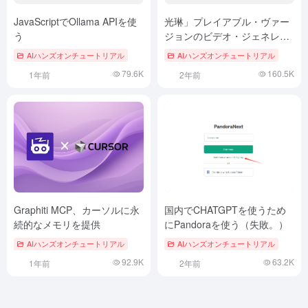
JavaScriptでOllama APIを使
光琳」プレイアブル・ヴァー
う
ジョンのビデオ・ジェネレー
ションのポイントは無制限！
AIハンズオンチュートリアル
AIハンズオンチュートリアル
79.6K
160.5K
1年前
2年前
Graphiti MCP、カーソルに永
国内でCHATGPTを使うため
続的なメモリを提供
にPandoraを使う（失敗。）
AIハンズオンチュートリアル
AIハンズオンチュートリアル
92.9K
63.2K
1年前
2年前