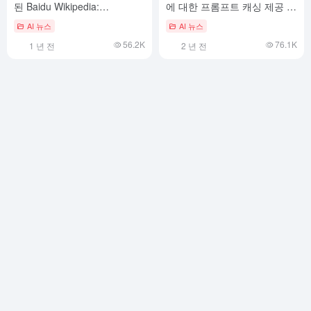
된 Baidu Wikipedia:
에 대한 프롬프트 캐싱 제공 시
DeepSeek R1 정식 버전으로
작: GPT-4o 시리즈 모델 입력
AI 뉴스
AI 뉴스
강화된 기능
가격이 절반으로 줄고 액세스
56.2K
76.1K
1 년 전
2 년 전
속도가 801 TP3T로 증가했습
니다.