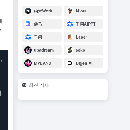
纳米Work
Miora
,
袋马
千问AIPPT
복제
千问
Laper
upadream
seko
MVLAND
Digen AI
최신 기사