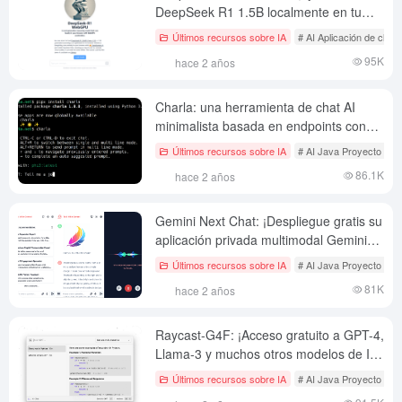
DeepSeek R1 1.5B localmente en tu
navegador!
Últimos recursos sobre IA
# AI Aplicación de chat 
95K
hace 2 años
Charla: una herramienta de chat AI
minimalista basada en endpoints con
integración nativa en el backend de
Últimos recursos sobre IA
# AI Java Proyecto de c
Ollama.
86.1K
hace 2 años
Gemini Next Chat: ¡Despliegue gratis su
aplicación privada multimodal Gemini
con un solo clic!
Últimos recursos sobre IA
# AI Java Proyecto de c
81K
hace 2 años
Raycast-G4F: ¡Acceso gratuito a GPT-4,
Llama-3 y muchos otros modelos de IA
a través de Raycast!
Últimos recursos sobre IA
# AI Java Proyecto de c