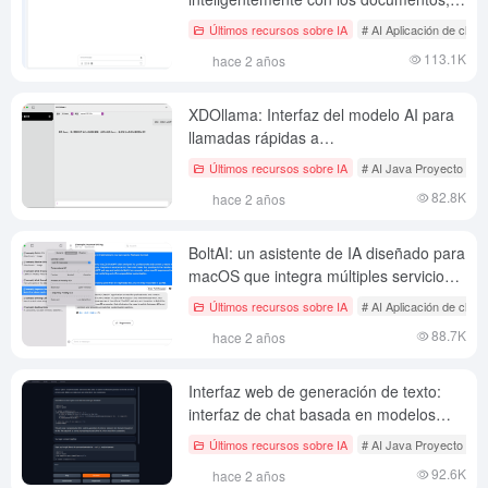
personalizar inteligencias múltiples y
Últimos recursos sobre IA
# AI Aplicación de chat 
localizar completamente al cliente.
113.1K
hace 2 años
XDOllama: Interfaz del modelo AI para
llamadas rápidas a
Ollama\Dify\Xinference en MacOS.
Últimos recursos sobre IA
# AI Java Proyecto de c
82.8K
hace 2 años
BoltAI: un asistente de IA diseñado para
macOS que integra múltiples servicios
de IA para desarrolladores y creadores
Últimos recursos sobre IA
# AI Aplicación de chat 
de contenidos.
88.7K
hace 2 años
Interfaz web de generación de texto:
interfaz de chat basada en modelos
lingüísticos de gran tamaño de Gradio y
Últimos recursos sobre IA
# AI Java Proyecto de c
compatible con varios servicios
92.6K
hace 2 años
backend.