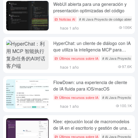
WebUI abierta para una generación y
presentación optimizadas del código
Noticias AI
# AI Java Proyecto de código abierto
106K
hace 1 año
HyperChat: un cliente de diálogo con IA
que utiliza la inteligencia MCP para
realizar tareas complejas.
Últimos recursos sobre IA
# AI Java Proyecto de c
97.6K
hace 1 año
FlowDown: una experiencia de cliente
de IA fluida para iOS/macOS
Últimos recursos sobre IA
# AI Java Proyecto de c
100.1K
hace 1 año
Klee: ejecución local de macromodelos
de IA en el escritorio y gestión de una
base de conocimientos privada
Últimos recursos sobre IA
# AI Java Proyecto de c