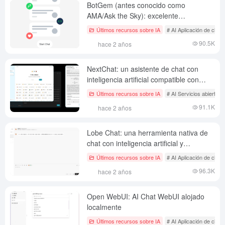
BotGem (antes conocido como
AMA/Ask the Sky): excelente
herramienta de integración de diálogos
Últimos recursos sobre IA
# AI Aplicación de chat 
de IA para teléfonos móviles.
90.5K
hace 2 años
NextChat: un asistente de chat con
inteligencia artificial compatible con
múltiples plataformas
Últimos recursos sobre IA
# AI Servicios abiertos
91.1K
hace 2 años
Lobe Chat: una herramienta nativa de
chat con inteligencia artificial y
numerosas funciones de complemento
Últimos recursos sobre IA
# AI Aplicación de chat 
de inteligencia artificial
96.3K
hace 2 años
Open WebUI: AI Chat WebUI alojado
localmente
Últimos recursos sobre IA
# AI Aplicación de chat 