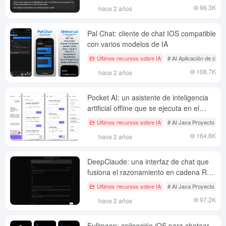
96.3K
hace 2 años
Pal Chat: cliente de chat IOS compatible
con varios modelos de IA
Últimos recursos sobre IA
# AI Aplicación de chat 
108.7K
hace 2 años
Pocket AI: un asistente de inteligencia
artificial offline que se ejecuta en el
teléfono, adaptado para DeepSeek-R1
Últimos recursos sobre IA
# AI Java Proyecto de c
(5,37 GB)
164.8K
hace 2 años
DeepClaude: una interfaz de chat que
fusiona el razonamiento en cadena R1
de DeepSeek con la creatividad de
Últimos recursos sobre IA
# AI Java Proyecto de c
Claude
97.2K
hace 2 años
Fullmoon: aplicación iOS para chatear