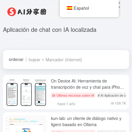
Español
Aplicación de chat con IA localizada
Total 76 artículos
ordenar
hojear
Marcador (Internet)
On Device AI: Herramienta de
transcripción de voz y chat para iPhone
Native Running
Últimos recursos sobre IA
# AI Aplicación de chat 
109.7K
hace 1 año
kun-lab: un cliente de diálogo nativo y
ligero basado en Ollama