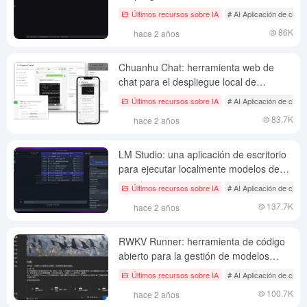
plataforma de integración de
Últimos recursos sobre IA
# AI Aplicación de chat 
herramientas de IA que se basa en
86K
hace 2 años
múltiples aplicaciones de IA de código
abierto para integrar múltiples
capacidades de IA.
Chuanhu Chat: herramienta web de
chat para el despliegue local de
complementos multifuncionales
Últimos recursos sobre IA
# AI Aplicación de chat 
83.7K
hace 2 años
LM Studio: una aplicación de escritorio
para ejecutar localmente modelos de
lenguaje natural a gran escala
Últimos recursos sobre IA
# AI Aplicación de chat 
137.7K
hace 2 años
RWKV Runner: herramienta de código
abierto para la gestión de modelos
lingüísticos a gran escala RWKV
Últimos recursos sobre IA
# AI Aplicación de chat 
100.7K
hace 2 años