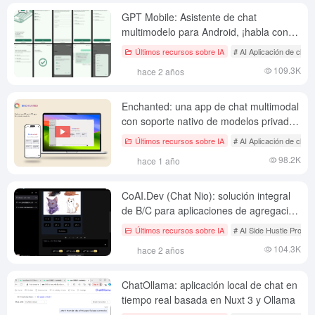
GPT Mobile: Asistente de chat
multimodelo para Android, ¡habla con
varios LLM a la vez!
Últimos recursos sobre IA
# AI Aplicación de chat 
109.3K
hace 2 años
Enchanted: una app de chat multimodal
con soporte nativo de modelos privados
para iOS y macOS
Últimos recursos sobre IA
# AI Aplicación de chat 
98.2K
hace 1 año
CoAI.Dev (Chat Nio): solución integral
de B/C para aplicaciones de agregación
de IA con facturación flexible y
Últimos recursos sobre IA
# AI Side Hustle Proyec
compatibilidad con el modelo de
104.3K
hace 2 años
suscripción.
ChatOllama: aplicación local de chat en
tiempo real basada en Nuxt 3 y Ollama