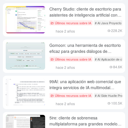
Cherry Studio: cliente de escritorio para
asistentes de inteligencia artificial con
modelos API/Web/locales integrados
Últimos recursos sobre IA
# AI Java Proyecto de c
228.2K
hace 2 años
Gomoon: una herramienta de escritorio
eficaz para grandes diálogos de
modelos
Últimos recursos sobre IA
# AI Aplicación de chat 
84.6K
hace 2 años
99AI: una aplicación web comercial que
integra servicios de IA multimodal
(código abierto gratuito)
Últimos recursos sobre IA
# AI Side Hustle Proyec
100.5K
hace 2 años
5ire: cliente de sobremesa
multiplataforma para grandes modelos