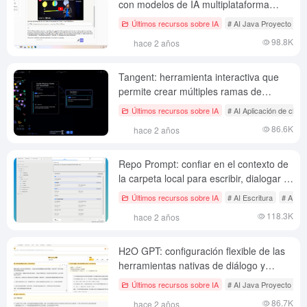
con modelos de IA multiplataforma
integrados (sin implantación)
Últimos recursos sobre IA
# AI Java Proyecto de c
98.8K
hace 2 años
Tangent: herramienta interactiva que
permite crear múltiples ramas de
diálogo y fusionarlas, compararlas y
Últimos recursos sobre IA
# AI Aplicación de chat 
eliminarlas.
86.6K
hace 2 años
Repo Prompt: confiar en el contexto de
la carpeta local para escribir, dialogar y
optimizar el código
Últimos recursos sobre IA
# AI Escritura
# AI Ap
118.3K
hace 2 años
H2O GPT: configuración flexible de las
herramientas nativas de diálogo y
tratamiento de documentos de IA
Últimos recursos sobre IA
# AI Java Proyecto de c
86.7K
hace 2 años