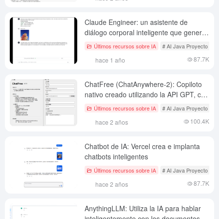
Claude Engineer: un asistente de
diálogo corporal inteligente que genera
y gestiona de forma autónoma
Últimos recursos sobre IA
# AI Java Proyecto de c
herramientas de IA utilizando el modelo
87.7K
hace 1 año
Claude.
ChatFree (ChatAnywhere-2): Copiloto
nativo creado utilizando la API GPT, con
soporte para diálogos complementarios
Últimos recursos sobre IA
# AI Java Proyecto de c
en cualquier ventana.
100.4K
hace 2 años
Chatbot de IA: Vercel crea e implanta
chatbots inteligentes
Últimos recursos sobre IA
# AI Java Proyecto de c
87.7K
hace 2 años
AnythingLLM: Utiliza la IA para hablar
inteligentemente con los documentos,