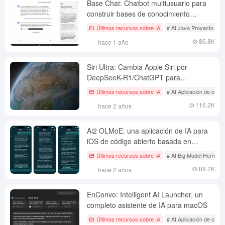
Base Chat: Chatbot multiusuario para
construir bases de conocimiento
basadas en Ragie
Últimos recursos sobre IA
# AI Java Proyecto de c
86.8K
hace 1 año
Siri Ultra: Cambia Apple Siri por
DeepSeeK-R1/ChatGPT para
conversaciones y búsquedas en línea
Últimos recursos sobre IA
# AI Aplicación de chat 
más inteligentes.
116.2K
hace 2 años
Ai2 OLMoE: una aplicación de IA para
iOS de código abierto basada en
modelos OLMoE que funcionan sin
Últimos recursos sobre IA
# AI Big Model Herramie
conexión.
88.2K
hace 2 años
EnConvo: Intelligent AI Launcher, un
completo asistente de IA para macOS
Últimos recursos sobre IA
# AI Aplicación de chat 