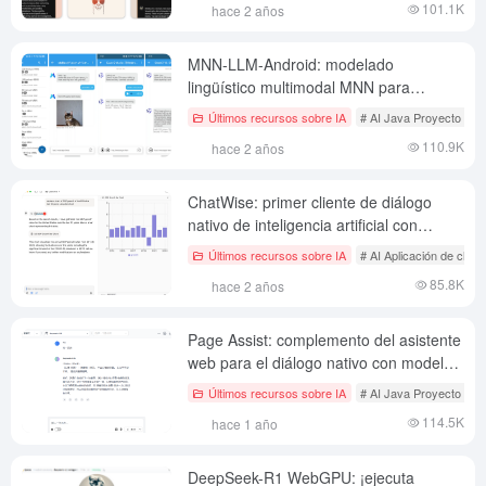
101.1K
hace 2 años
MNN-LLM-Android: modelado
lingüístico multimodal MNN para
Android
Últimos recursos sobre IA
# AI Java Proyecto de c
110.9K
hace 2 años
ChatWise: primer cliente de diálogo
nativo de inteligencia artificial con
acceso autónomo a las API
Últimos recursos sobre IA
# AI Aplicación de chat 
85.8K
hace 2 años
Page Assist: complemento del asistente
web para el diálogo nativo con modelos
de IA y la recuperación de documentos
Últimos recursos sobre IA
# AI Java Proyecto de c
114.5K
hace 1 año
DeepSeek-R1 WebGPU: ¡ejecuta