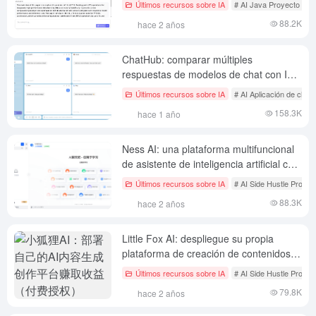
Últimos recursos sobre IA
# AI Java Proyecto de c
88.2K
hace 2 años
ChatHub: comparar múltiples
respuestas de modelos de chat con IA
en un clic
Últimos recursos sobre IA
# AI Aplicación de chat 
158.3K
hace 1 año
Ness AI: una plataforma multifuncional
de asistente de inteligencia artificial con
funciones completas de gestión de
Últimos recursos sobre IA
# AI Side Hustle Proyec
front-end y back-end, comercializable
88.3K
hace 2 años
bajo licencia.
Little Fox AI: despliegue su propia
plataforma de creación de contenidos
de inteligencia artificial para obtener
Últimos recursos sobre IA
# AI Side Hustle Proyec
ingresos (licencias de pago)
79.8K
hace 2 años