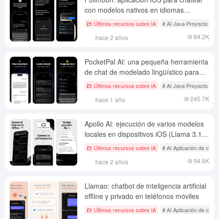
con modelos nativos en idiomas
grandes
Últimos recursos sobre IA
# AI Java Proyecto de c
94.2K
hace 2 años
PocketPal AI: una pequeña herramienta
de chat de modelado lingüístico para
uso sin conexión en dispositivos iOS y
Últimos recursos sobre IA
# AI Java Proyecto de c
Android.
245.7K
hace 1 año
Apollo AI: ejecución de varios modelos
locales en dispositivos iOS (Llama 3.1,
Qwen, DeepSeek R1)
Últimos recursos sobre IA
# AI Aplicación de chat 
94.5K
hace 2 años
Llamao: chatbot de inteligencia artificial
offline y privado en teléfonos móviles
Últimos recursos sobre IA
# AI Aplicación de chat 