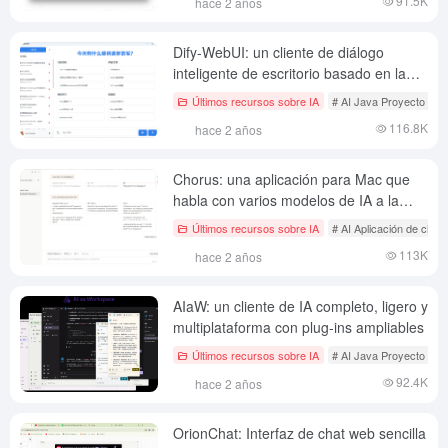
91.5K
hace 2 años
Dify-WebUI: un cliente de diálogo
inteligente de escritorio basado en la
API de Dify, que proporciona
Últimos recursos sobre IA
# AI Java Proyecto de c
capacidades de diálogo AI de nivel
116.8K
hace 2 años
empresarial.
Chorus: una aplicación para Mac que
habla con varios modelos de IA a la
vez, con múltiples rondas de diálogo
Últimos recursos sobre IA
# AI Aplicación de chat 
que generan árboles de interacción.
113K
hace 2 años
AIaW: un cliente de IA completo, ligero y
multiplataforma con plug-ins ampliables
Últimos recursos sobre IA
# AI Java Proyecto de c
92.4K
hace 2 años
OrionChat: Interfaz de chat web sencilla