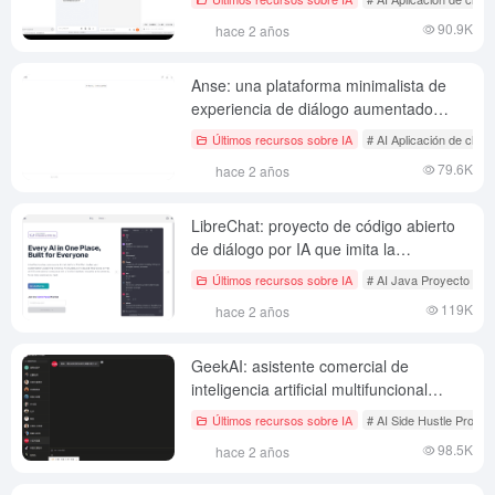
grandes en páginas web
90.9K
hace 2 años
Anse: una plataforma minimalista de
experiencia de diálogo aumentado
multimodelo
Últimos recursos sobre IA
# AI Aplicación de chat 
79.6K
hace 2 años
LibreChat: proyecto de código abierto
de diálogo por IA que imita la
interacción de la interfaz ChatGPT
Últimos recursos sobre IA
# AI Java Proyecto de c
119K
hace 2 años
GeekAI: asistente comercial de
inteligencia artificial multifuncional
autodesplegable con acceso completo
Últimos recursos sobre IA
# AI Side Hustle Proyec
al backend de operaciones API
98.5K
hace 2 años
multimodelo.