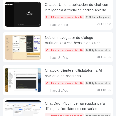
Chatbot UI: una aplicación de chat con
inteligencia artificial de código abierto
que imita la interfaz y las funciones de
Últimos recursos sobre IA
# AI Java Proyecto de c
ChatGPT.
135.3K
hace 2 años
Noi: un navegador de diálogo
multiventana con herramientas de
diálogo AI integradas
Últimos recursos sobre IA
# AI Aplicación de chat 
125.5K
hace 2 años
Chatbox: cliente multiplataforma AI
asistente de escritorio
Últimos recursos sobre IA
# AI Aplicación de chat 
113.8K
hace 2 años
Chat Duo: Plugin de navegador para
diálogos simultáneos con varias
páginas web oficiales de modelos
Últimos recursos sobre IA
# AI Aplicación de chat 