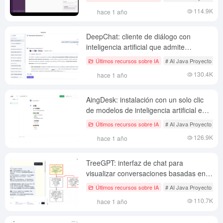
114.9K
hace 1 año
DeepChat: cliente de diálogo con
inteligencia artificial que admite
sesiones simultáneas con múltiples
Últimos recursos sobre IA
# AI Java Proyecto de c
chats.
130.4K
hace 1 año
AingDesk: instalación con un solo clic
de modelos de inteligencia artificial e
interfaces de chat en ordenadores
Últimos recursos sobre IA
# AI Java Proyecto de c
personales (con DeepSeek)
126.9K
hace 1 año
TreeGPT: interfaz de chat para
visualizar conversaciones basadas en
árboles
Últimos recursos sobre IA
# AI Java Proyecto de c
110.7K
hace 1 año