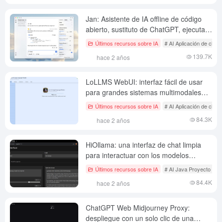
Jan: Asistente de IA offline de código
abierto, sustituto de ChatGPT, ejecuta
modelos de IA locales o conéctate a la
Últimos recursos sobre IA
# AI Aplicación de chat 
IA en la nube.
139.7K
hace 2 años
LoLLMS WebUI: interfaz fácil de usar
para grandes sistemas multimodales
lingüísticos (despliegue de múltiples
Últimos recursos sobre IA
# AI Aplicación de chat 
terminales con un solo clic)
84.3K
hace 2 años
HiOllama: una interfaz de chat limpia
para interactuar con los modelos
nativos de Ollama
Últimos recursos sobre IA
# AI Java Proyecto de c
84.4K
hace 2 años
ChatGPT Web Midjourney Proxy:
despliegue con un solo clic de una