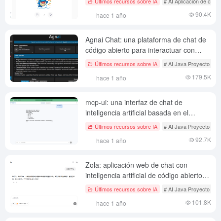
Últimos recursos sobre IA
# AI Aplicación de chat 
90.4K
hace 1 año
Agnai Chat: una plataforma de chat de
código abierto para interactuar con
personajes de IA personalizados
Últimos recursos sobre IA
# AI Java Proyecto de c
179.5K
hace 1 año
mcp-ui: una interfaz de chat de
inteligencia artificial basada en el
protocolo MCP
Últimos recursos sobre IA
# AI Java Proyecto de c
92.7K
hace 1 año
Zola: aplicación web de chat con
inteligencia artificial de código abierto
con carga de documentos y
Últimos recursos sobre IA
# AI Java Proyecto de c
compatibilidad multimodelo
101.8K
hace 1 año