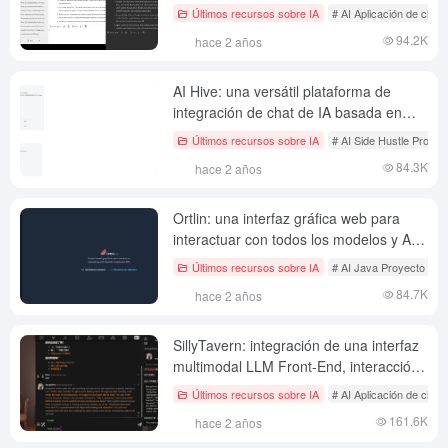
con soporte para bases de
Últimos recursos sobre IA
# AI Aplicación de chat 
conocimiento vectoriales locales
94.2K
hace 2 años
AI Hive: una versátil plataforma de
integración de chat de IA basada en
Java
Últimos recursos sobre IA
# AI Side Hustle Proyec
84.3K
hace 2 años
Ortlin: una interfaz gráfica web para
interactuar con todos los modelos y API
de OpenAI.
Últimos recursos sobre IA
# AI Java Proyecto de c
84.7K
hace 2 años
SillyTavern: integración de una interfaz
multimodal LLM Front-End, interacción
con IA y juegos de rol
Últimos recursos sobre IA
# AI Aplicación de chat 
161.6K
hace 2 años