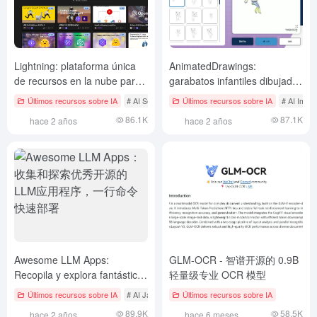
Lightning: plataforma única
AnimatedDrawings:
de recursos en la nube para
garabatos infantiles dibujados
el desarrollo de IA que facilita
a mano convertidos en
Últimos recursos sobre IA
# AI Servicios abiertos
Últimos recursos sobre IA
# AI Herramienta de generaci
# AI Imag
la implantación de
animación, herramienta
86.1K
87.1K
hace 2 años
hace 2 años
aplicaciones de IA
automatizada de generación
de animaciones de dibujos
infantiles.
Awesome LLM Apps:
GLM-OCR - 智谱开源的 0.9B
Recopila y explora fantásticas
轻量级专业 OCR 模型
aplicaciones LLM de código
Últimos recursos sobre IA
# AI Java Proyecto de código abierto
Últimos recursos sobre IA
abierto y despliégalas
89.9K
58.5K
hace 2 años
hace 6 meses