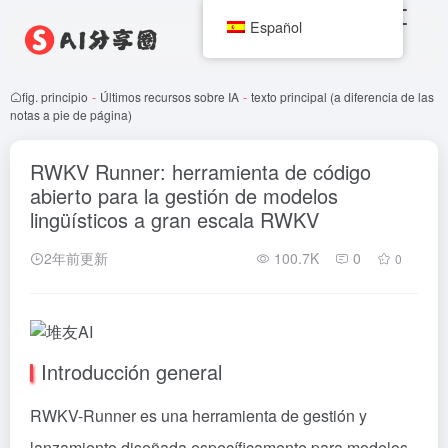
Español
fig. principio
-
Últimos recursos sobre IA
-
texto principal (a diferencia de las
notas a pie de página)
RWKV Runner: herramienta de código
abierto para la gestión de modelos
lingüísticos a gran escala RWKV
2年前更新
100.7K
0
0
Introducción general
RWKV-Runner es una herramienta de gestión y
lanzamiento diseñada específicamente para modelos