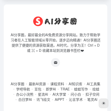
AI分享圈，最好最全的AI免费资源分享网站。致力于帮助学
习者在人工智能领域从零开始，逐步迈向精通！AI分享圈还
提供了便捷的资源获取渠道。AI时代，分享为王！Ctrl + D
或 ⌘ + D 收藏本站到浏览器书签栏❤️
AI分享圈
最新AI资源
课程资料
AI知识库
AI工具集
学吧导航
豆包
即梦AI
TRAE
蛙蛙写作
绘蛙
办公小浣熊
星流AI
AI大学堂
问小白
扣子空间
白日梦AI
讯飞绘文
AiPPT
沁言学术
笔灵AI