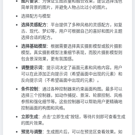
图片要求
：为保证生图质量和融合效果，建议选择浅色
简单背景的图片，并避免人物占比过小的图片。
选择配方与模型
选择灵感配方
：平台提供了多种风格的灵感配方，如复
古、现代、梦幻等，用户可根据自己的喜好和图片主题
选择合适的配方。
选择基础模型
：根据需要选择真实摄影模型或胶片摄影
模型。真实摄影模型注重细节表现，而胶片摄影模型则
包含景深效果，更有氛围感。
调整提示词
：提示词决定了画面元素和风格内容。用户
可以在此添加正向提示词（希望画面中出现的元素）和
反向提示词（不希望画面中出现的元素）。
条件控制
：通过各种控制器来约束画面构图。最多可以
选择三个控制器，如动作捕捉、景深、轮廓控制、风格
参照和强化细节等。这些控制器可以帮助用户更精确地
控制画面的构图和风格。
立即生成
：点击“立即生成”按钮，等待片刻即可查看生成
的图片效果。
预览与调整
：生成图片后，可以在预览区查看效果。如