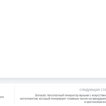
следующая ст
Sonauto: бесплатный генератор музыки с искусств
ого
интеллектом, который генерирует плавные песни на мандари
и кантонском я