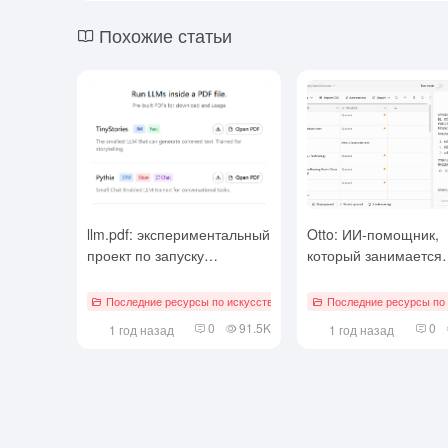
Похожие статьи
llm.pdf: экспериментальный
Otto: ИИ-помощник,
проект по запуску
который занимается
крупномасштабной
сбором и организац
языковой модели в PDF-
информации с помо
Последние ресурсы по искусственному интеллекту
Последние ресурсы по 
# AI Java Op
файле
форм
0
91.5K
0
1 год назад
1 год назад