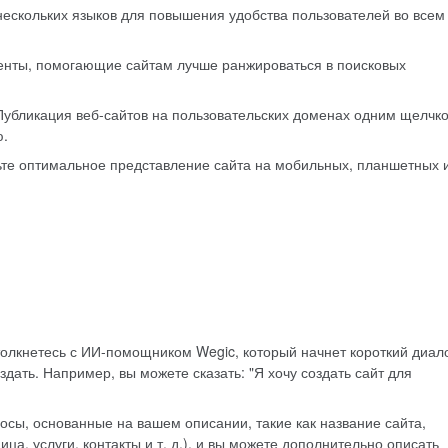
нескольких языков для повышения удобства пользователей во всем
енты, помогающие сайтам лучше ранжироваться в поисковых
Публикация веб-сайтов на пользовательских доменах одним щелчк
ю.
ьте оптимальное представление сайта на мобильных, планшетных 
столкнетесь с ИИ-помощником Wegic, который начнет короткий диало
дать. Например, вы можете сказать: "Я хочу создать сайт для
росы, основанные на вашем описании, такие как название сайта,
а, услуги, контакты и т. д.), и вы можете дополнительно описать