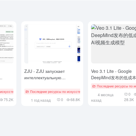
ZJU - ZJU запускает
Veo 3.1 Lite - Google
интеллектуальную
DeepMind发布的低成本
ией
платформу AI для тела с
频生成模型
Последние ресурсы по и
щью
глубокой интеграцией
искусственному интеллекту
en Source Projecct
Последние ресурсы по искусственному интеллекту
# Локально развернутый инструмент с открытым исходным кодом
# Анализ данных искусственного интеллекта
# Примен
0
4 месяца
DeepSeek
75.2K
0
68.8K
28.3K
1 год назад
назад