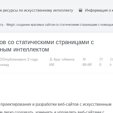
е ресурсы по искусственному интеллекту
Информация о 
кту
-
Wegic: создание красивых сайтов со статическими страницами с помощь
ов со статическими страницами с
нным интеллектом
Опубликовано 2 года
Круг обмена
назад
ИИ
89.6K
0
0
 проектирования и разработки веб-сайтов с искусственным
 легко создавать, изменять и управлять веб-сайтами с