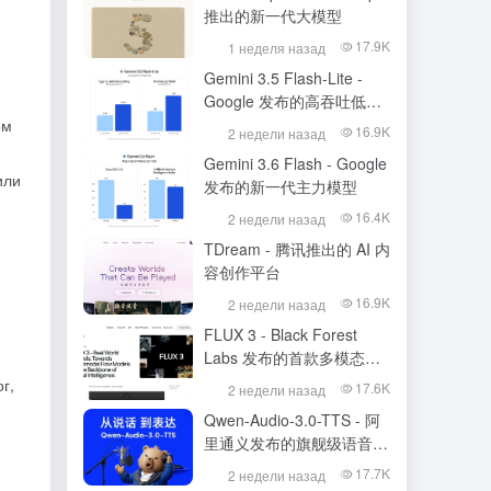
推出的新一代大模型
17.9K
1 неделя назад
Gemini 3.5 Flash-Lite -
Google 发布的高吞吐低成
本模型
ом
16.9K
2 недели назад
Gemini 3.6 Flash - Google
или
发布的新一代主力模型
16.4K
2 недели назад
TDream - 腾讯推出的 AI 内
容创作平台
16.9K
2 недели назад
FLUX 3 - Black Forest
Labs 发布的首款多模态基
础模型
г,
17.6K
2 недели назад
Qwen-Audio-3.0-TTS - 阿
里通义发布的旗舰级语音合
成大模型
17.7K
2 недели назад