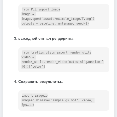
from PIL import Image

image = 
Image.open("assets/example_image/T.png")

выходной сигнал рендеринга
::
from trellis.utils import render_utils

video = 
render_utils.render_video(outputs['gaussian']
Сохранить результаты
::
import imageio

imageio.mimsave("sample_gs.mp4", video, 