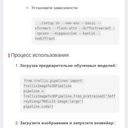
Установите зависимости:
. ./setup.sh --new-env --basic --
xformers --flash-attn --diffoctreerast -
-spconv --mipgaussian --kaolin --
Процесс использования
Загрузка предварительно обученных моделей
::
from trellis.pipelines import 
TrellisImageTo3DPipeline

pipeline = 
TrellisImageTo3DPipeline.from_pretrained("Jeff
reyXiang/TRELLIS-image-large")

Загрузите изображение и запустите конвейер
::