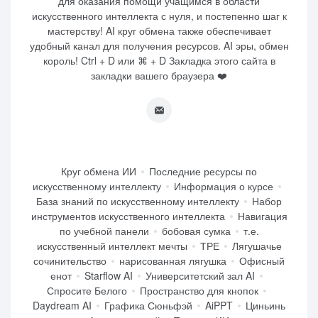
для оказания помощи учащимся в области
искусственного интеллекта с нуля, и постепенно шаг к
мастерству! AI круг обмена также обеспечивает
удобный канал для получения ресурсов. AI эры, обмен
король! Ctrl + D или ⌘ + D Закладка этого сайта в
закладки вашего браузера ❤️
Круг обмена ИИ
Последние ресурсы по
искусственному интеллекту
Информация о курсе
База знаний по искусственному интеллекту
Набор
инструментов искусственного интеллекта
Навигация
по учебной панели
бобовая сумка
т.е.
искусственный интеллект мечты
ТРЕ
Лягушачье
сочинительство
нарисованная лягушка
Офисный
енот
Starflow AI
Университетский зал AI
Спросите Белого
Пространство для кнопок
Daydream AI
Графика Сюньфэй
AiPPT
Циньинь