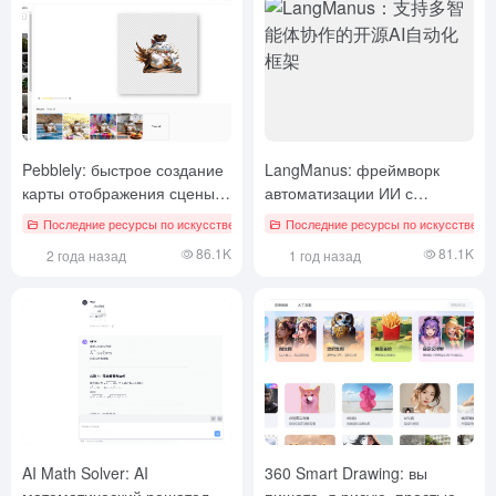
Pebblely: быстрое создание
LangManus: фреймворк
карты отображения сцены
автоматизации ИИ с
продукта электронной
открытым исходным кодом,
Последние ресурсы по искусственному интеллекту
Последние ресурсы по искусственн
# AI-ключ для смены фон
коммерции, пакетная
поддерживающий
86.1K
81.1K
2 года назад
1 год назад
обработка ключей для
совместную работу
изменения фона
нескольких интеллектов
AI Math Solver: AI
360 Smart Drawing: вы
математический решатель
пишете, я рисую, простые в