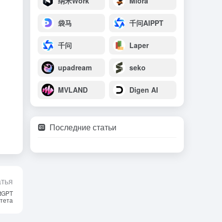
纳米Work
Miora
袋马
千问AIPPT
千问
Laper
upadream
seko
MVLAND
Digen AI
Последние статьи
атья
atGPT
тета