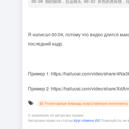
00:00 猫的眼睛，拉远镜头 00:02 灰色的虎斑猫
Я написал 00:04, потому что видео длится мак
последний кадр.
Пример 1: https://hailuoai.com/video/share/4N
Пример 2: https://hailuoai.com/video/share/X
Утилитарные команды искусственного интеллекта
©
заявление об авторских правах
Авторское право на статью
Круг обмена ИИ
Пожалуйста, не 