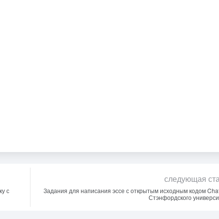
следующая ст
ку с
Задания для написания эссе с открытым исходным кодом Ch
Стэнфордского универси