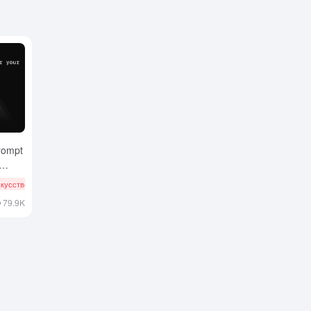
rompt
кусственного интеллекта
Код #
79.9K