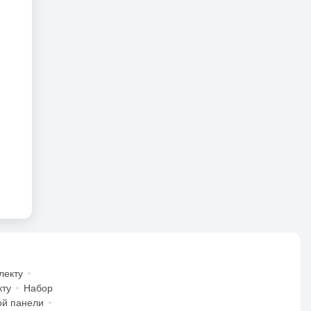
лекту
кту
Набор
ой панели