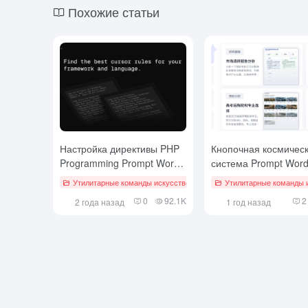
Похожие статьи
Настройка директивы PHP
Кнопочная космичес
Programming Prompt Word
система Prompt Wor
для курсора
Утилитарные команды искусственного интеллекта
Утилитарные команды и
Код #
0
92.1K
2
2 года назад
1 год назад