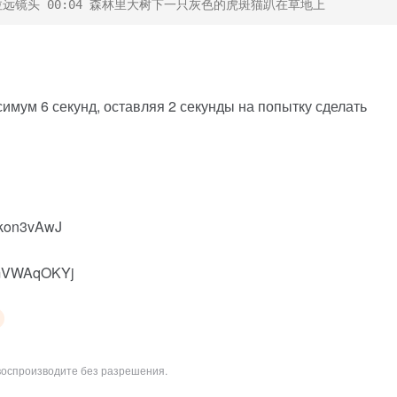
，拉远镜头 00:04 森林里大树下一只灰色的虎斑猫趴在草地上
симум 6 секунд, оставляя 2 секунды на попытку сделать
a3kon3vAwJ
dAmVWAqOKYj
воспроизводите без разрешения.