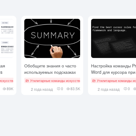
кая
Обобщите знания о часто
Настройка команды P
ds
используемых подсказках
Word для курсора при
программировании
скусственного интеллекта
Утилитарные команды искусственного интеллекта
Утилитарные команды ис
микросервисов
89K
0
83.5K
0
2 года назад
2 года назад