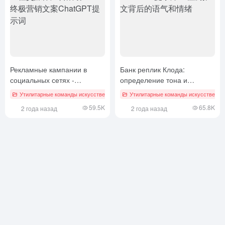
Рекламные кампании в
Банк реплик Клода:
социальных сетях -
определение тона и
окончательный вариант
настроения по твитам
Утилитарные команды искусственного интеллекта
Утилитарные команды искусственног
маркетингового
59.5K
65.8K
2 года назад
2 года назад
копирования ChatGPT
Prompts