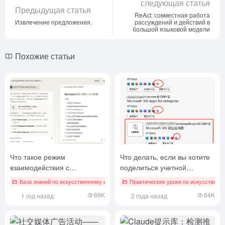
следующая статья
Предыдущая статья
ReAct: совместная работа
Извлечение предложения.
рассуждений и действий в
большой языковой модели
Похожие статьи
Что такое режим
Что делать, если вы хотите
взаимодействия с
поделиться учетной
артефактами
записью Copilot, но не
База знаний по искусственному интеллекту
Практические уроки по искусственн
хотите делиться файлами и
69K
64K
1 год назад
2 года назад
данными: один прием,
который поможет вам
сделать это правильно