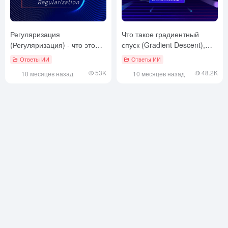
Регуляризация
Что такое градиентный
(Регуляризация) - что это
спуск (Gradient Descent),
такое, статья для
статья для чтения и
Ответы ИИ
Ответы ИИ
ознакомления
понимания
53K
48.2K
10 месяцев назад
10 месяцев назад