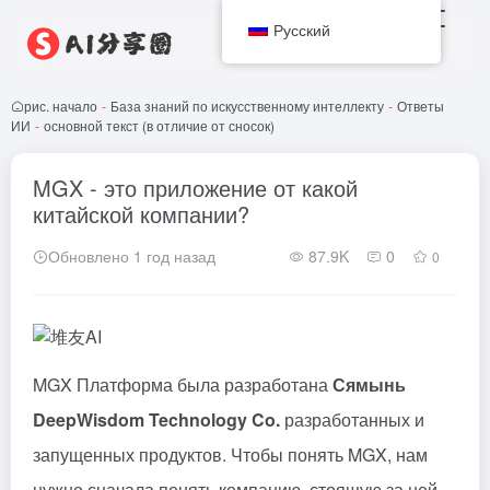
Русский
рис. начало
-
База знаний по искусственному интеллекту
-
Ответы
ИИ
-
основной текст (в отличие от сносок)
MGX - это приложение от какой
китайской компании?
Обновлено 1 год назад
87.9K
0
0
MGX
Платформа была разработана
Сямынь
DeepWisdom Technology Co.
разработанных и
запущенных продуктов. Чтобы понять MGX, нам
нужно сначала понять компанию, стоящую за ней, -