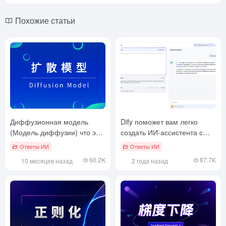
Похожие статьи
Диффузионная модель
Dify поможет вам легко
(Модель диффузии) что это
создать ИИ-ассистента с
такое, статья для чтения и
несколькими раундами
Ответы ИИ
Ответы ИИ
понимания
обдумывания: часто
60.2K
87.7K
10 месяцев назад
2 года назад
задаваемые вопросы