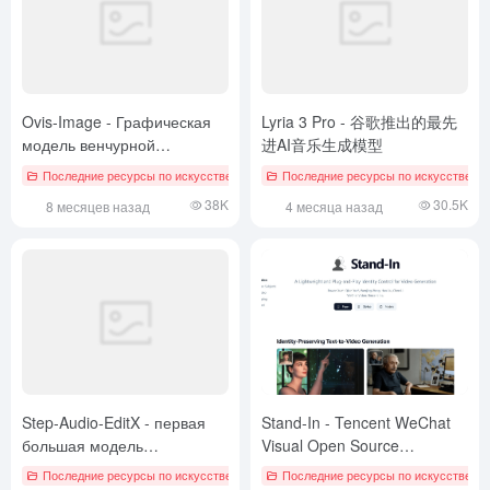
Ovis-Image - Графическая
Lyria 3 Pro - 谷歌推出的最先
модель венчурной
进AI音乐生成模型
деятельности с открытым
Последние ресурсы по искусственному интеллекту
Последние ресурсы по искусственн
исходным кодом от
38K
30.5K
8 месяцев назад
4 месяца назад
команды Ali AIDC-AI
Step-Audio-EditX - первая
Stand-In - Tencent WeChat
большая модель
Visual Open Source
редактирования звука с
Lightweight Video Generation
Последние ресурсы по искусственному интеллекту
Последние ресурсы по искусственн