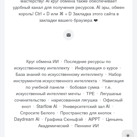
мастерству! AI круг обмена также обеспечивает
удобный канал для получения ресурсов. AI эры, обмен
король! Ctrl + D или ⌘ + D Закладка этого сайта в
закладки вашего браузера ❤️
Круг обмена ИИ
Последние ресурсы по
искусственному интеллекту
Информация о курсе
База знаний по искусственному интеллекту
Набор
инструментов искусственного интеллекта
Навигация
по учебной панели
бобовая сумка
т.е.
искусственный интеллект мечты
ТРЕ
Лягушачье
сочинительство
нарисованная лягушка
Офисный
енот
Starflow AI
Университетский зал AI
Спросите Белого
Пространство для кнопок
Daydream AI
Графика Сюньфэй
AiPPT
Циньинь
Академический
Пеннинг ИИ