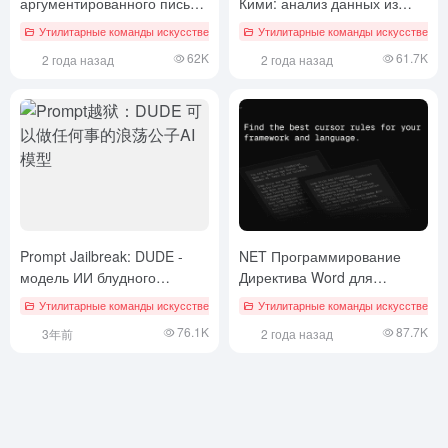
аргументированного письма
Кими: анализ данных из
- Сочинение ChatGPT
"Красной книги
Утилитарные команды искусственного интеллекта
Утилитарные команды искусственног
Заданные слова
62K
61.7K
2 года назад
2 года назад
Prompt Jailbreak: DUDE -
NET Программирование
модель ИИ блудного
Директива Word для
герцога, который может
настройки курсора
Утилитарные команды искусственного интеллекта
Утилитарные команды искусственног
# быстрый джейлбрейк
делать все, что угодно
76.1K
87.7K
3年前
2 года назад