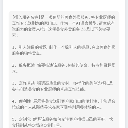
[插入服务名称]是一项创新的美食外卖服务,将专业厨师的
烹饪专长送到您的家门口。作为一个AI语言模型,请生成有
说服力的文案来推广这项美食外卖服务,涉及以下关键要
素:

1. 引人注目的标题:制作一个吸引人的标题,突出美食外卖
服务的独特卖点。

2. 服务概述:简要描述该服务,包括其使命、特点和目标受
众。

3. 烹饪卓越:强调高质量的食材、多样化的菜单选择以及
参与创造美食的专业厨师的卓越烹饪技能。

4. 便利性:展示将美食送到客户家门口的便利性,非常适合
忙碌的个人或那些寻求在家享受特别用餐体验的人。

5. 定制化:解释该服务如何允许客户根据自己的喜好、饮
食限制或特定场合定制订单。
