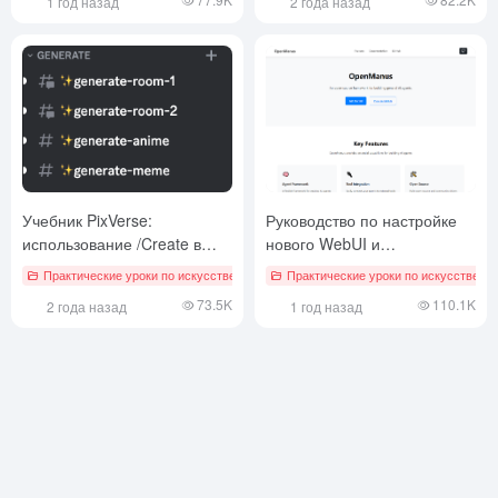
1 год назад
2 года назад
помощью Voyager-3 и
LangGraph
Учебник PixVerse:
Руководство по настройке
использование /Create в
нового WebUI и
Discord для создания видео
отечественной поисковой
Практические уроки по искусственному интеллекту
Практические уроки по искусственн
# PixVerse
с текстовыми подсказками
системы OpenManus
73.5K
110.1K
2 года назад
1 год назад