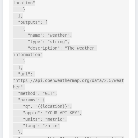
location"

    }

  ],

  "outputs": [

    {

      "name": "weather",

      "type": "string",

      "description": "The weather 
information"

    }

  ],

  "url": 
"https://api.openweathermap.org/data/2.5/weat
her",

  "method": "GET",

  "params": {

    "q": "{{location}}",

    "appid": "YOUR_API_KEY",

    "units": "metric",

    "lang": "zh_cn"

  },
