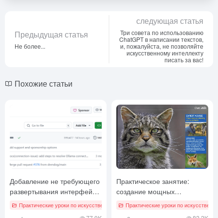
следующая статья
Три совета по использованию
Предыдущая статья
ChatGPT в написании текстов,
Не более...
и, пожалуйста, не позволяйте
искусственному интеллекту
писать за вас!
Похожие статьи
Добавление не требующего
Практическое занятие:
развертывания интерфейса
создание мощных
чата ИИ в локально
мультимодальных
Практические уроки по искусственному интеллекту
Практические уроки по искусственн
запущенную ollama
поисковых систем с
77.9K
82.2K