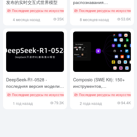
发布的实时交互式世界模型
распознавания
медицинской речи с
Последние ресурсы по искусственному интеллекту
Последние ресурсы по искусственн
открытым исходным кодом
35K
53.6K
4 месяца назад
8 месяцев назад
от Google
DeepSeek-R1-0528 -
Composio (SWE Kit): 150+
последняя версия модели
инструментов,
ИИ R1 компании DeepSeek
интегрированных в одну
Последние ресурсы по искусственному интеллекту
Последние ресурсы по искусственн
с открытым исходным
строку кода, для создания
79.3K
94.4K
1 год назад
2 года назад
кодом.
персонализированных ИИ-
интеллектов