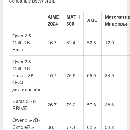
Основные результаты
AIME
MATH
Математик
AMC
2024
500
Минервы
Qwen2.5-
Math-7B-
16.7
52.4
52.5
12.9
Base
Qwen2.5-
Math-7B-
Base + 8K
16.7
76.6
55.0
34.9
QwQ
дистилляция
Eurus-2-7B-
26.7
79.2
57.8
38.6
PRIME
Qwen2.5-7B-
SimpleRL-
36.7
77.4
62.5
34.2