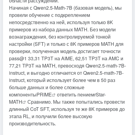
области рассуждений.
Начиная с Qwen2.5-Math-7B (базовая модель), мы
провели обучение с подкреплением
непосредственно на ней, используя только 8K
примеров из набора данных MATH. Без модели
вознаграждения, без контролируемой тонкой
настройки (SFT) и только с 8K примеров MATH для
проверки, полученная модель достигает точности
pass@1 33,31 TP3T на AIME, 62,51 TP3T на AMC и
77,21 TP3T на MATH, превосходя Qwen2.5-math-7B-
instruct, и выгодно отличается от Qwen2.5-math-7B-
instruct, который использует более чем в 50 раз
больше данных и более сложные
компоненты
PRIME
ответить пением
rStar-
MATH
Сравнимо. Мы также попытались провести
длинный CoT SFT, используя те же 8K примеров до
этапа RL, и получили более высокую
производительность.