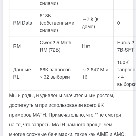
силами)
618K
～7 k (в
RM Data
(собственными
0
доме)
силами)
Qwen2.5-Math-
Eurus-2-
RM
Нет
RM (72B)
7B-SFT
150K
Данные
66K запросов
～3.647 M ×
запросо
RL
× 32 выборки
16
× 4
выборк
Мы и рады, и удивлены значительным ростом,
достигнутым при использовании всего 8K
примеров MATH. Примечательно, что **не смотря
на то, что запросы MATH намного проще, чем
многие сложные бенчмарки, такие как AIME и AMC,