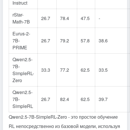
Instruct
rStar-
26.7
78.4
47.5
-
Math-7B
Eurus-2-
7B-
26.7
79.2
57.8
38.6
PRIME
Qwen2.5-
7B-
33.3
77.2
62.5
33.5
SimpleRL-
Zero
Qwen2.5-
7B-
26.7
82.4
62.5
39.7
SimpleRL
Qwen2.5-7B-SimpleRL-Zero - это простое обучение
RL непосредственно из базовой модели, используя