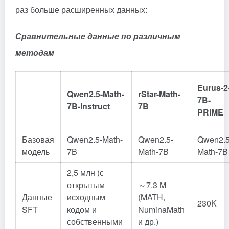
раз больше расширенных данных:
Сравнительные данные по различным
методам
Eurus-2
Qwen2.5-Math-
rStar-Math-
7B-
7B-Instruct
7B
PRIME
Базовая
Qwen2.5-Math-
Qwen2.5-
Qwen2.5
модель
7B
Math-7B
Math-7B
2,5 млн (с
открытым
～7.3 M
Данные
исходным
(MATH,
230K
SFT
кодом и
NuminaMath
собственными
и др.)