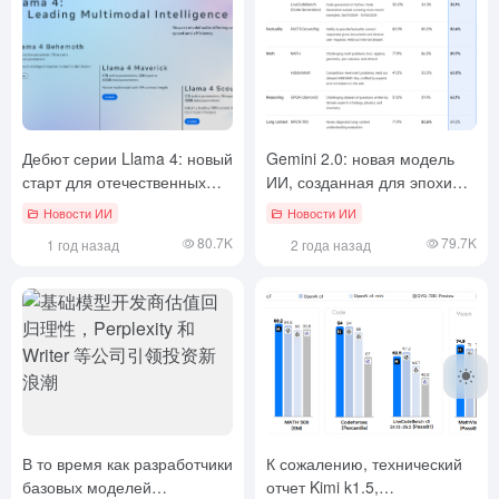
Дебют серии Llama 4: новый
Gemini 2.0: новая модель
старт для отечественных
ИИ, созданная для эпохи
мультимодальных ИИ-
интеллигенции
Новости ИИ
Новости ИИ
инноваций?
80.7K
79.7K
1 год назад
2 года назад
В то время как разработчики
К сожалению, технический
базовых моделей
отчет Kimi k1.5,