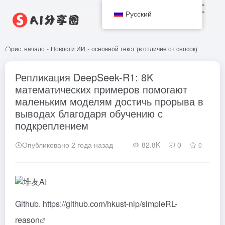
Русский
рис. начало
-
Новости ИИ
-
основной текст (в отличие от сносок)
Репликация DeepSeek-R1: 8K
математических примеров помогают
маленьким моделям достичь прорыва в
выводах благодаря обучению с
подкреплением
Опубликовано 2 года назад
82.8K
0
0
Github.
https://github.com/hkust-nlp/simpleRL-
reason